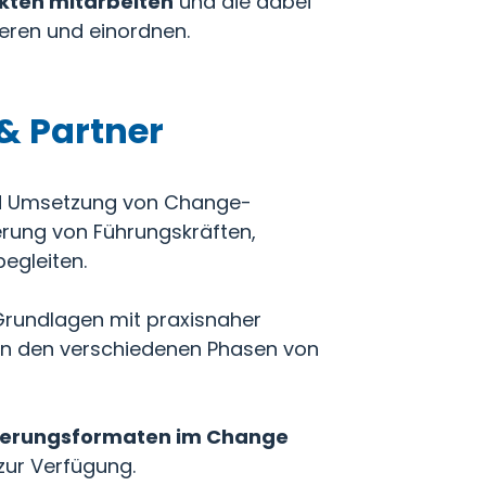
kten mitarbeiten
und die dabei
ren und einordnen.
 Partner
und Umsetzung von Change-
erung von Führungskräften,
egleiten.
Grundlagen mit praxisnaher
n in den verschiedenen Phasen von
zierungsformaten im Change
zur Verfügung.