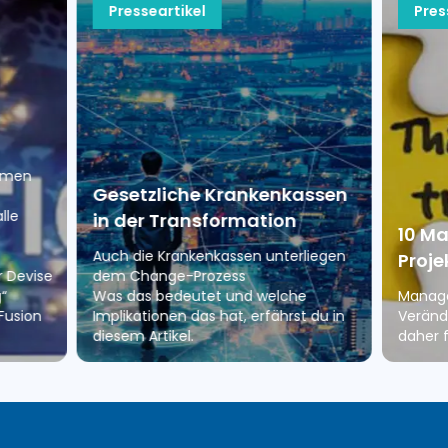
Presseartikel
Pres
ehmen
Gesetzliche Krankenkassen
lle
in der Transformation
10 M
Auch die Krankenkassen unterliegen
Proje
r Devise
dem Change-Prozess
“
Was das bedeutet und welche
Manage
 Fusion
Implikationen das hat, erfährst du in
Veränd
diesem Artikel.
daher f