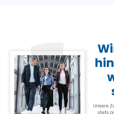
Wi
hin
w
Unsere Z
stets a