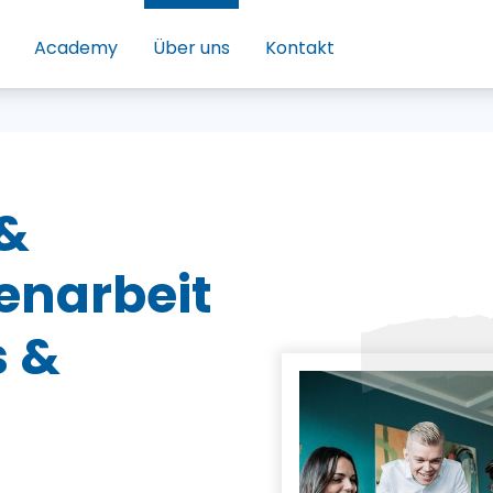
Academy
Über uns
Kontakt
&
narbeit
s &