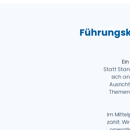
Führungsk
Ein
Statt Sta
sich a
Ausricht
Themen 
Im Mitte
zählt: W
operati