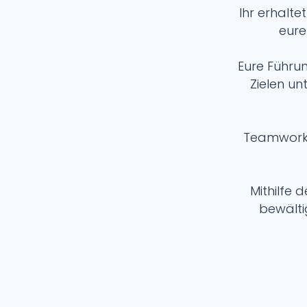
Ihr erhalte
eure
Eure Führu
Zielen un
Teamwork 
Mithilfe 
bewälti