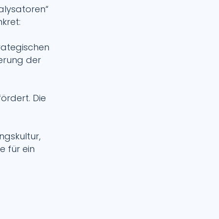
talysatoren“
kret:
rategischen
serung der
rdert. Die
ngskultur,
 für ein