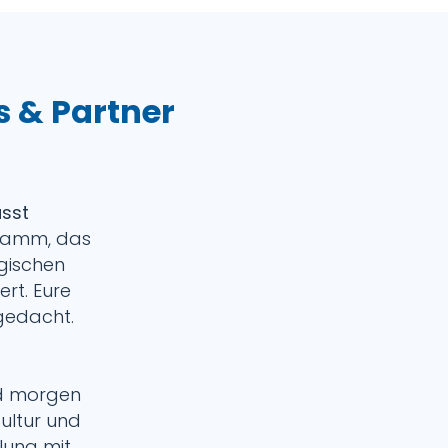
 & Partner
asst
gramm, das
gischen
ert. Eure
gedacht.
nd morgen
ultur und
lung mit