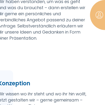
Wir haben verstanden, um was es geht
und was du brauchst – dann erstellen wir
dir gerne ein persönliches und
Kont
Ter
verbindliches Angebot passend zu deiner
Newsl
form
buc
Anfrage. Selbstverständlich erläutern wir
dir unsere Ideen und Gedanken in Form
einer Präsentation.
Konzeption
Wir wissen wo ihr steht und wo ihr hin wollt,
jetzt gestalten wir – gerne gemeinsam –