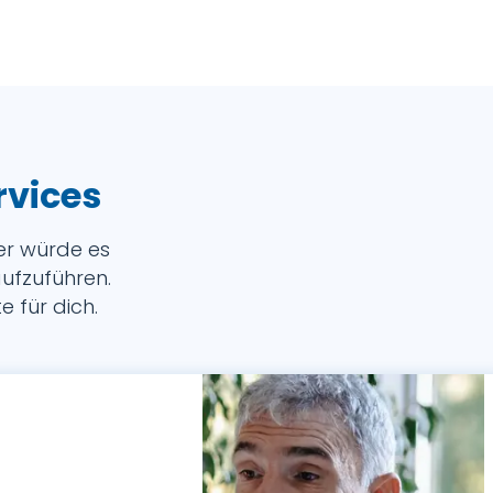
rvices
her würde es
ufzuführen.
 für dich.