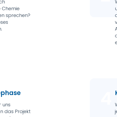
ich
e Chemie
gen sprechen?
oses
.
4
ephase
r uns
n das Projekt