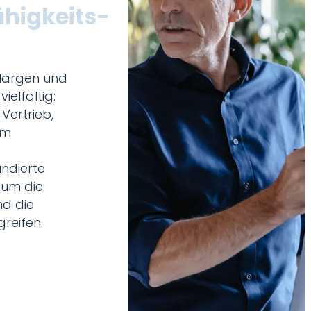
higkeits-
 Margen und
ielfältig:
 Vertrieb,
em
ndierte
, um die
nd die
reifen.