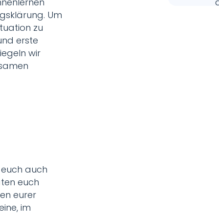
nenlernen
ragsklärung. Um
ituation zu
und erste
egeln wir
nsamen
r euch auch
aten euch
en eurer
eine, im