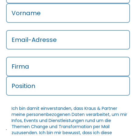
Managements nur zum Teil auf
bestimmten Methoden, sondern auf
Vorname
zwei Grundsätzen:
1. lernen Probleme zu erkennen
Email-Adresse
2. lernen Probleme zu lösen
Da das Lean Management eher aus
einem Produktionsumfeld kommt,
Firma
sind viele Problemlösungsmethoden
und Systeme sehr stark für
Produktionsprobleme ausgelegt.
Position
Diese auf einen Verwaltungsbereich
zu übertragen hat oft nur einen sehr
geringen Nutzen. In
Ich bin damit einverstanden, dass Kraus & Partner
Verwaltungsbereichen kommt oft
meine personenbezogenen Daten verarbeitet, um mir
Infos, Events und Dienstleistungen rund um die
noch dazu, dass die Tätigkeiten nicht
Themen Change und Transformation per Mail
so eine hohe Wiederholbarkeit haben
zuzusenden. Ich bin mir bewusst, dass ich diese
wie in der Produktion. Dies führt dazu,