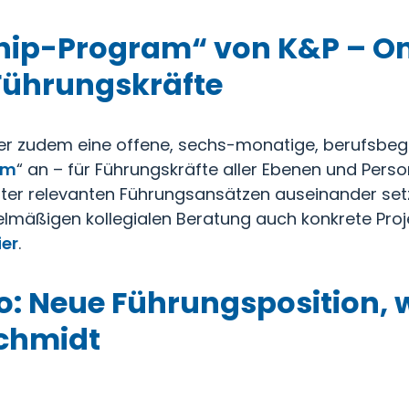
hip-Program“ von K&P – On
 Führungskräfte
rtner zudem eine offene, sechs-monatige, berufsbeg
am
“ an – für Führungskräfte aller Ebenen und Person
alter relevanten Führungsansätzen auseinander set
gelmäßigen kollegialen Beratung auch konkrete Pr
ier
.
: Neue Führungsposition, w
Schmidt