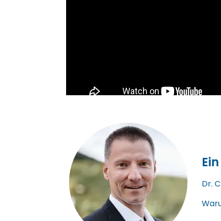
Ein
Dr. C
Waru