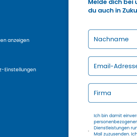
Melde dich bei
du auch in Zuku
Nachname
gen anzeigen
Email-Adress
-Einstellungen
Firma
Ich bin damit einve
personenbezogenen 
Dienstleistungen r
Mail zuzusenden. Ic