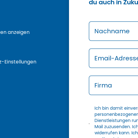
du auch in Zuku
Nachname
gen anzeigen
Email-Adress
-Einstellungen
Firma
Ich bin damit einve
personenbezogenen 
Dienstleistungen r
Mail zuzusenden. Ic
widerrufen kann. Ich