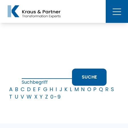
SUCHE
Suchbegriff
A
B
C
D
E
F
G
H
I
J
K
L
M
N
O
P
Q
R
S
T
U
V
W
X
Y
Z
0-9