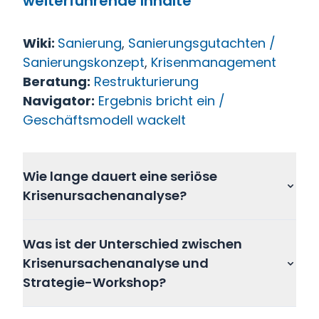
weiterführende Inhalte
Wiki:
Sanierung
,
Sanierungsgutachten /
Sanierungskonzept
,
Krisenmanagement
Beratung:
Restrukturierung
Navigator:
Ergebnis bricht ein /
Geschäftsmodell wackelt
Wie lange dauert eine seriöse
Krisenursachenanalyse?
In der Regel zwischen vier und acht
Was ist der Unterschied zwischen
Wochen. Kürzer ist möglich, wenn
Krisenursachenanalyse und
die Lage akut ist – dann arbeitet die
Strategie-Workshop?
Diagnose parallel zu ersten
Stabilisierungsmaßnahmen. Länger
Ein Strategie-Workshop arbeitet an