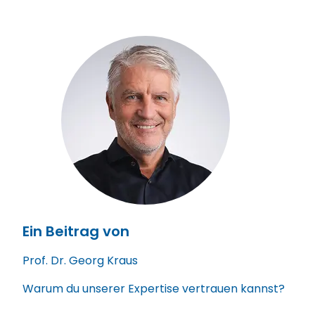
als acht Wochen wird es kritisch,
der Frage „Wo wollen wir hin?". Eine
weil die Diagnose dann anfängt,
Krisenursachenanalyse arbeitet an
das Handeln zu blockieren.
der Frage „Warum sind wir, wo wir
sind?". Beides braucht eine Krise –
aber in unterschiedlicher
Reihenfolge. Wer mit der Strategie
beginnt, ohne die Ursachen zu
verstehen, baut auf Annahmen, die
ihn in die Krise gebracht haben.
Ein Beitrag von
Prof. Dr. Georg Kraus
Warum du unserer Expertise vertrauen kannst?