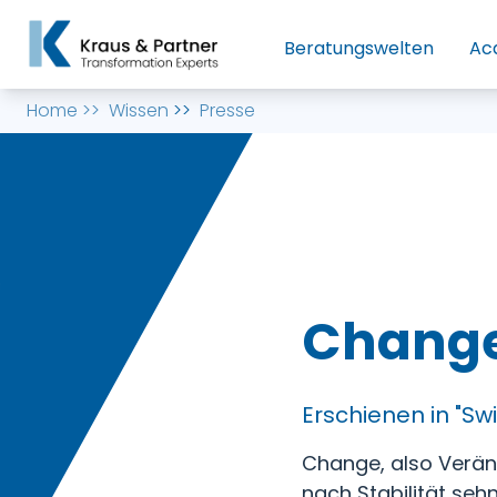
Beratungswelten
Ac
Home
>>
Wissen
>>
Presse
Change
Erschienen in "Sw
Change, also Veränd
nach Stabilität seh