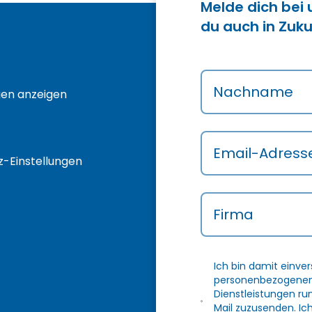
Melde dich bei
du auch in Zuku
Nachname
gen anzeigen
Email-Adress
-Einstellungen
Firma
Ich bin damit einve
personenbezogenen 
Dienstleistungen r
Mail zuzusenden. Ic