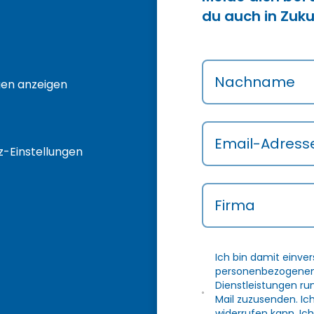
du auch in Zuku
Nachname
gen anzeigen
Email-Adress
-Einstellungen
Firma
Ich bin damit einve
personenbezogenen 
Dienstleistungen r
Mail zuzusenden. Ic
widerrufen kann. Ich