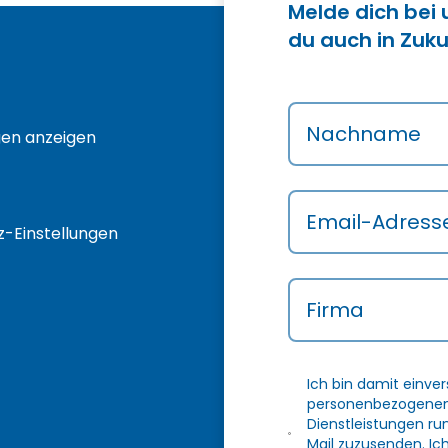
Melde dich bei
du auch in Zuku
Nachname
gen anzeigen
Email-Adress
-Einstellungen
Firma
Ich bin damit einve
personenbezogenen 
Dienstleistungen r
Mail zuzusenden. Ic