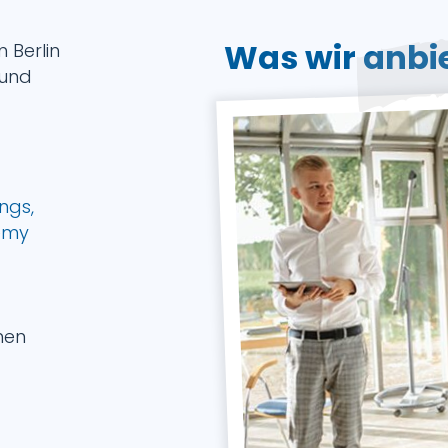
Was wir anbi
 Berlin
 und
ngs,
emy
nen