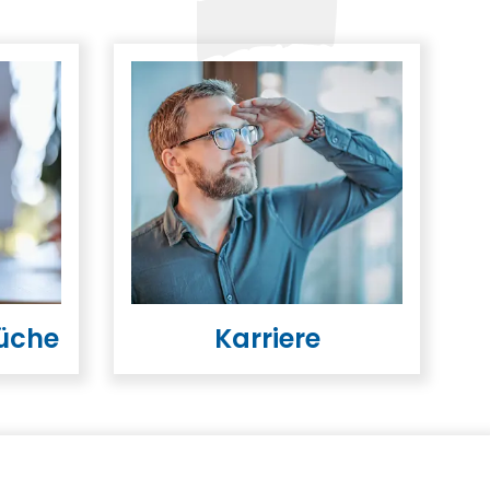
üche
Karriere