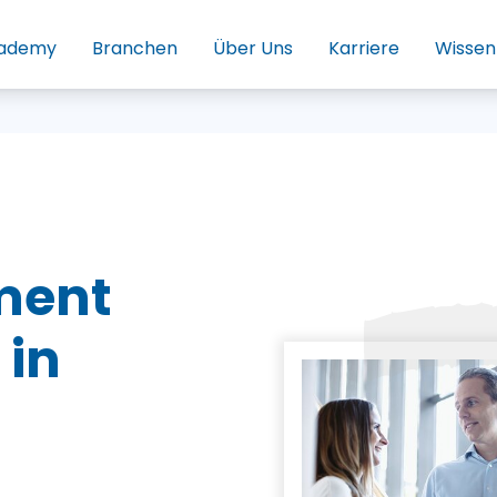
ademy
Branchen
Über Uns
Karriere
Wissen
ment
 in