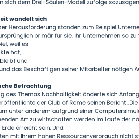
en sich dem Drei-Säulen-Modell zufolge sozusagen
eit wandelt sich
ieser Herausforderung standen zum Beispiel Unte
sprünglich primär für sie, ihr Unternehmen so zu f
iel, weil es
kte hat,
 bleibt und
e und das Beschäftigen seiner Mitarbeiter nötigen A
ische Betrachtung
ng des Themas Nachhaltigkeit änderte sich Anfan
röffentlichte der Club of Rome seinen Bericht „D
ium unter anderem aufgrund einer Computersimula
henden Art zu wirtschaften werden im Laufe der nä
rde erreicht sein. Und:
ften mit ihrem hohen Ressourcenverbrauch nicht s