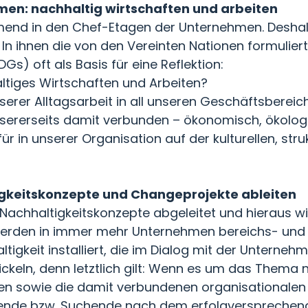
hmen: nachhaltig wirtschaften und arbeiten
end in den Chef-Etagen der Unternehmen. Deshalb
 In ihnen die von den Vereinten Nationen formuliert
s) oft als Basis für eine Reflektion:
ltiges Wirtschaften und Arbeiten?
unserer Alltagsarbeit in all unseren Geschäftsbere
nsererseits damit verbunden – ökonomisch, ökologi
r in unserer Organisation auf der kulturellen, str
igkeitskonzepte und Changeprojekte ableiten
Nachhaltigkeitskonzepte abgeleitet und hieraus
erden in immer mehr Unternehmen bereichs- und 
gkeit installiert, die im Dialog mit der Unterneh
ckeln, denn letztlich gilt: Wenn es um das Thema 
iten sowie die damit verbundenen organisational
Lernende bzw. Suchende nach dem erfolgverspreche