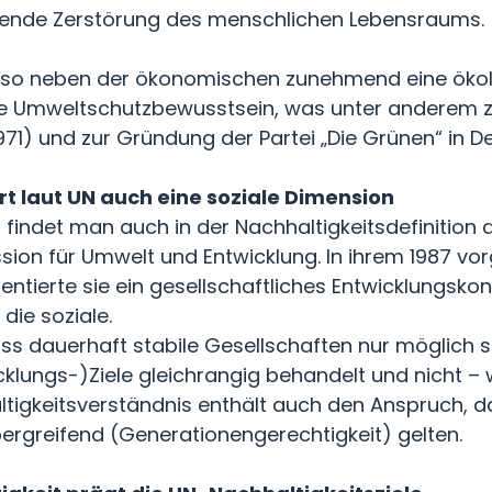
tende Zerstörung des menschlichen Lebensraums.
also neben der ökonomischen zunehmend eine ökol
e Umweltschutzbewusstsein, was unter anderem z
1) und zur Gründung der Partei „Die Grünen“ in De
t laut UN auch eine soziale Dimension
indet man auch in der Nachhaltigkeitsdefinition 
ion für Umwelt und Entwicklung. In ihrem 1987 vo
tierte sie ein gesellschaftliches Entwicklungskonz
die soziale.
ss dauerhaft stabile Gesellschaften nur möglich s
lungs-)Ziele gleichrangig behandelt und nicht – 
tigkeitsverständnis enthält auch den Anspruch, da
ergreifend (Generationengerechtigkeit) gelten.