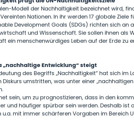
igkeit prägt die UN-Nachhaltigkeitsziele
ulen-Modell der Nachhaltigkeit bezeichnet wird, fi
reinten Nationen. In ihr werden 17 globale Ziele f
nable Development Goals (SDGs) richten sich an a
atwirtschaft und Wissenschaft. Sie sollen ihnen als
ft ein menschenwürdiges Leben auf der Erde zu e
„nachhaltige Entwicklung“ steigt
eutung des Begriffs „Nachhaltigkeit“ hat sich im 
n Diskurs umstritten, was unter einer „nachhaltigen
n.
het sein, um zu prognostizieren, dass in den kom
r und häufiger spürbar sein werden. Deshalb ist 
 u.a. mit immer schärferen Vorgaben im Bereich 