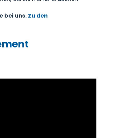
e bei uns.
Zu den
gement