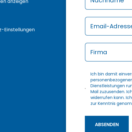
Nachname
gen anzeigen
Email-Adress
-Einstellungen
Firma
Ich bin damit einve
personenbezogenen 
Dienstleistungen r
Mail zuzusenden. Ic
widerrufen kann. Ich
zur Kenntnis genom
ABSENDEN