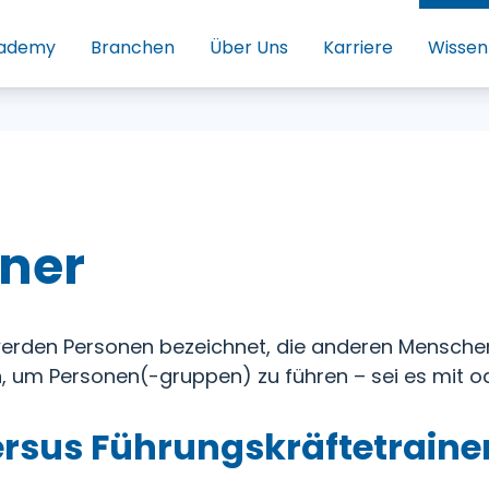
ademy
Branchen
Über Uns
Karriere
Wissen
iner
 werden Personen bezeichnet, die anderen Mensch
n, um Personen(-gruppen) zu führen – sei es mit 
ersus Führungskräftetraine